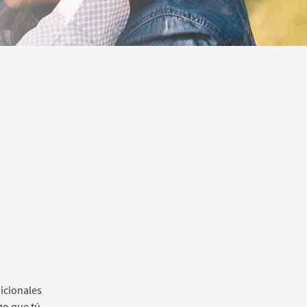
icionales
zo que tú