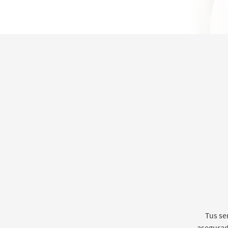
Tus se
asegurad