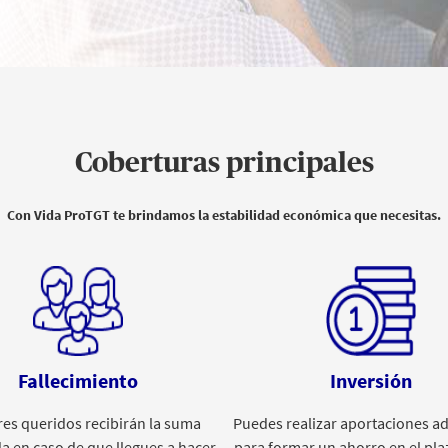
Coberturas principales
Con Vida ProTGT te brindamos la estabilidad económica que necesitas.
Fallecimiento
Inversión
res queridos recibirán la suma
Puedes realizar aportaciones ad
a en caso de que llegues a hacer
para formar un ahorro en el pla