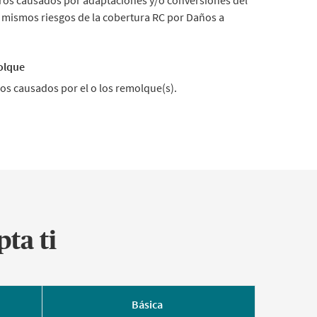
ros causados por adaptaciones y/o conversiones del
 mismos riesgos de la cobertura RC por Daños a
olque
os causados por el o los remolque(s).
ta ti
Básica