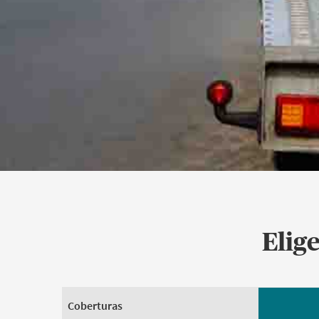
Elig
Auto Turista Coberturas Básicas
Coberturas