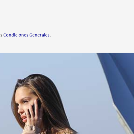
as
Condiciones Generales
.