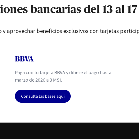
ones bancarias del 13 al 1
o y aprovechar beneficios exclusivos con tarjetas particip
BBVA
Paga con tu tarjeta BBVA y difiere el pago hasta
marzo de 2026 a 3 MSI.
Consulta las bases aquí