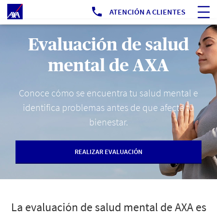
Ir a Portal Público
ATENCIÓN A CLIENTES
Evaluación de salud
mental de AXA
Conoce cómo se encuentra tu salud mental e
identifica problemas antes de que afecte tu
bienestar.
REALIZAR EVALUACIÓN
La evaluación de salud mental de AXA es